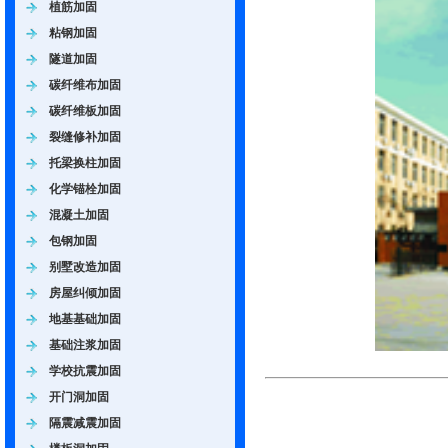
植筋加固
粘钢加固
隧道加固
碳纤维布加固
碳纤维板加固
裂缝修补加固
托梁换柱加固
化学锚栓加固
混凝土加固
包钢加固
别墅改造加固
房屋纠倾加固
地基基础加固
基础注浆加固
学校抗震加固
开门洞加固
隔震减震加固